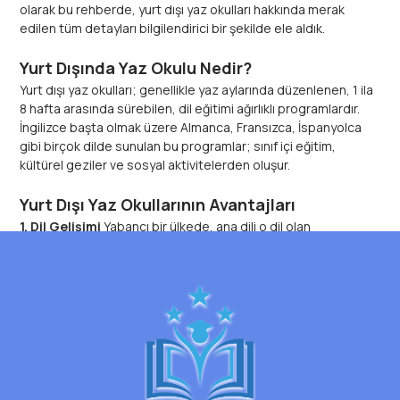
olarak bu rehberde, yurt dışı yaz okulları hakkında merak
edilen tüm detayları bilgilendirici bir şekilde ele aldık.
Yurt Dışında Yaz Okulu Nedir?
Yurt dışı yaz okulları; genellikle yaz aylarında düzenlenen, 1 ila
8 hafta arasında sürebilen, dil eğitimi ağırlıklı programlardır.
İngilizce başta olmak üzere Almanca, Fransızca, İspanyolca
gibi birçok dilde sunulan bu programlar; sınıf içi eğitim,
kültürel geziler ve sosyal aktivitelerden oluşur.
Yurt Dışı Yaz Okullarının Avantajları
1. Dil Gelişimi
Yabancı bir ülkede, ana dili o dil olan
eğitmenlerden eğitim almak ve günlük hayatta dili aktif
kullanmak, öğrenme sürecini ciddi ölçüde hızlandırır.
2. Kültürel Deneyim
Farklı kültürlerden öğrencilerle bir arada
olmak, kültürel farkındalığı artırır ve global bakış açısı
kazandırır.
3. Özgüven ve Kişisel Gelişim
Öğrenciler kendi ayakları
üzerinde durmayı öğrenir, problem çözme becerileri gelişir ve
özgüven kazanır.
4. Akademik ve Kariyer Katkısı
Yurt dışında alınan eğitim