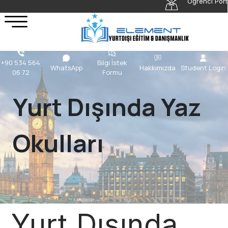
Öğrenci Port
+90 534 564
Bilgi İstek
WhatsApp
Hakkımızda
Student Login
06 72
Formu
Yurt Dışında Yaz
Okulları
Yurt Dışında