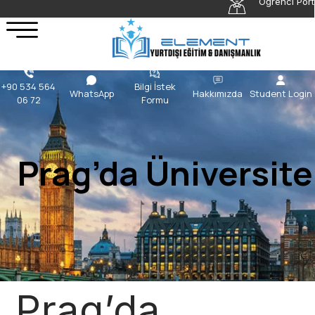
Öğrenci Port
+90 534 564
Bilgi İstek
WhatsApp
Hakkımızda
Student Login
06 72
Formu
Prag’da Üniversite
Prag’da