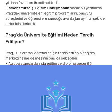
yıl daha fazla tercih edilmektedir.
Element Yurtdışı Eğitim Danışmanlık
olarak bu yazımızda
Prag’daki üniversiteleri, eğitim programlarını, başvuru
süreçlerini ve öğrencilere sunduğu avantajları ayrıntılı şekilde
sizler için derledik.
Prag’da Üniversite Eğitimi Neden Tercih
Ediliyor?
Prag, uluslararası öğrenciler için tercih edilen bir eğitim
merkezi hâline gelmesinin başlıca sebepleri:
• Avrupa standartlarında eğitim ve diploma geçerliliği
• İngilizce eğitim fırsatları
• Öğrenci dostu yaşam maliyetleri
• Erasmus+ ve uluslararası değişim programları • Schengen
bölgesinde konumlanma
• Güvenli, kültürel açıdan zengin bir şehir yapısı
Prag’daki üniversiteler hem sosyal bilimler hem de
mühendislik, tıp, ekonomi, sanat ve teknoloji gibi alanlarda
geniş program seçenekleri sunmaktadır.
Prag’da Öne Çıkan Üniversiteler