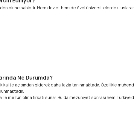
rcih Ediliyor?
inden birine sahiptir. Hem devlet hem de özel üniversitelerde uluslara
:
larında Ne Durumda?
alite açısından giderek daha fazla tanınmaktadır. Özellikle mühendislik
ulunmaktadır.
ma ile mezun olma fırsatı sunar. Bu da mezuniyet sonrası hem Türkiye