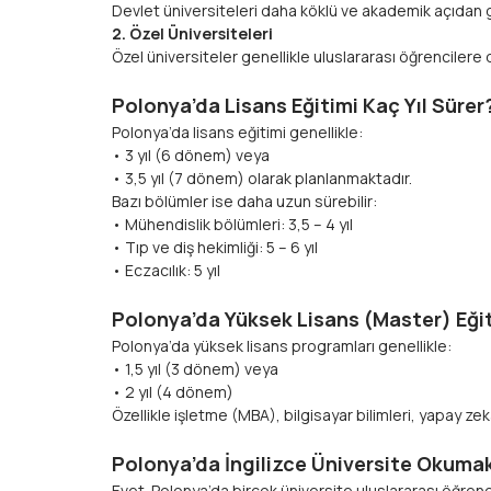
Devlet üniversiteleri daha köklü ve akademik açıdan gü
2. Özel Üniversiteleri
Özel üniversiteler genellikle uluslararası öğrencilere
Polonya’da Lisans Eğitimi Kaç Yıl Sürer
Polonya’da lisans eğitimi genellikle:
• 3 yıl (6 dönem) veya
• 3,5 yıl (7 dönem) olarak planlanmaktadır.
Bazı bölümler ise daha uzun sürebilir:
• Mühendislik bölümleri: 3,5 – 4 yıl
• Tıp ve diş hekimliği: 5 – 6 yıl
• Eczacılık: 5 yıl
Polonya’da Yüksek Lisans (Master) Eği
Polonya’da yüksek lisans programları genellikle:
• 1,5 yıl (3 dönem) veya
• 2 yıl (4 dönem)
Özellikle işletme (MBA), bilgisayar bilimleri, yapay ze
Polonya’da İngilizce Üniversite Okum
Evet. Polonya’da birçok üniversite uluslararası öğren