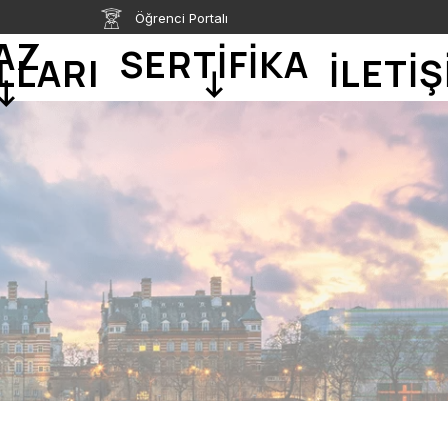
Öğrenci Portalı
AZ
SERTİFİKA
LLARI
İLETİŞ
↓
↓