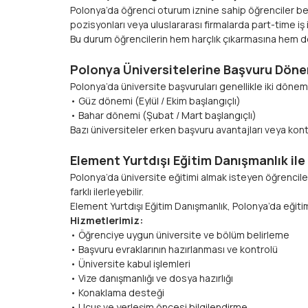
Polonya’da öğrenci oturum iznine sahip öğrenciler belirl
pozisyonları veya uluslararası firmalarda part-time iş
Bu durum öğrencilerin hem harçlık çıkarmasına hem de
Polonya Üniversitelerine Başvuru Dönemleri​
Polonya’da üniversite başvuruları genellikle iki dönem
• Güz dönemi (Eylül / Ekim başlangıçlı)
• Bahar dönemi (Şubat / Mart başlangıçlı)
Bazı üniversiteler erken başvuru avantajları veya kont
Element Yurtdışı Eğitim Danışmanlık ile Po
Polonya’da üniversite eğitimi almak isteyen öğrenciler
farklı ilerleyebilir.
Element Yurtdışı Eğitim Danışmanlık, Polonya’da eğit
Hizmetlerimiz:​​​​​​​
• Öğrenciye uygun üniversite ve bölüm belirleme
• Başvuru evraklarının hazırlanması ve kontrolü
• Üniversite kabul işlemleri
• Vize danışmanlığı ve dosya hazırlığı
• Konaklama desteği
• Uçuş ve yerleşim öncesi bilgilendirme