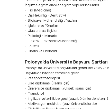
İngilizce eğitim alabileceğiniz popüler bölümler:
• Tıp (Medicine)
• Diş Hekimliği (Dentistry)
• Bilgisayar Mühendisliği / Yazılım
• İşletme ve Yönetim
• Uluslararası İlişkiler
• Psikoloji • Mimarlık
• Elektrik-Elektronik Mühendisliği
• Lojistik
• Finans ve Ekonomi
Polonya’da Üniversite Başvuru Şartları Neler
Polonya’da üniversite başvuruları genellikle kolay ve h
Başvuruda istenen temel belgeler:
• Pasaport fotokopisi
• Lise diploması (lisans için)
• Üniversite diploması (yüksek lisans için)
• Transkript
• İngilizce yeterlilik belgesi (bazı bölümlerde istenir)
• Motivasyon mektubu (bazı üniversitelerde)
• CV (yüksek lisans başvurularında)