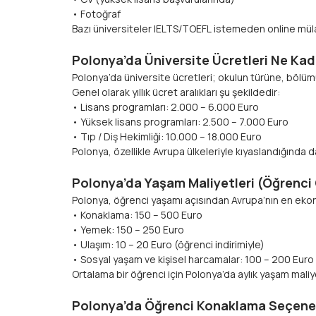
• Fotoğraf
Bazı üniversiteler IELTS/TOEFL istemeden online mülak
Polonya’da Üniversite Ücretleri Ne Kadar?​​​
Polonya’da üniversite ücretleri; okulun türüne, bölümü
Genel olarak yıllık ücret aralıkları şu şekildedir:
• Lisans programları: 2.000 – 6.000 Euro
• Yüksek lisans programları: 2.500 – 7.000 Euro
• Tıp / Diş Hekimliği: 10.000 – 18.000 Euro​​​​​​​
Polonya, özellikle Avrupa ülkeleriyle kıyaslandığınd
Polonya’da Yaşam Maliyetleri (Öğrenci Giderl
Polonya, öğrenci yaşamı açısından Avrupa’nın en ekonom
• Konaklama: 150 – 500 Euro
• Yemek: 150 – 250 Euro
• Ulaşım: 10 – 20 Euro (öğrenci indirimiyle)
• Sosyal yaşam ve kişisel harcamalar: 100 – 200 Euro
Ortalama bir öğrenci için Polonya’da aylık yaşam maliy
Polonya’da Öğrenci Konaklama Seçenek