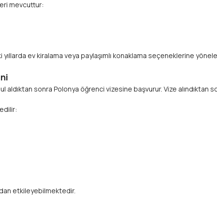
eri mevcuttur:
raki yıllarda ev kiralama veya paylaşımlı konaklama seçeneklerine yönel
​​​
l aldıktan sonra Polonya öğrenci vizesine başvurur. Vize alındıktan s
dilir:
dan etkileyebilmektedir.