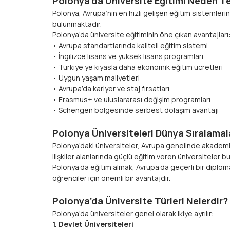
Polonya’da Üniversite Eğitimi Neden Te
Polonya, Avrupa’nın en hızlı gelişen eğitim sistemler
bulunmaktadır.
Polonya’da üniversite eğitiminin öne çıkan avantajları
• Avrupa standartlarında kaliteli eğitim sistemi
• İngilizce lisans ve yüksek lisans programları
• Türkiye’ye kıyasla daha ekonomik eğitim ücretleri
• Uygun yaşam maliyetleri
• Avrupa’da kariyer ve staj fırsatları
• Erasmus+ ve uluslararası değişim programları
• Schengen bölgesinde serbest dolaşım avantajı
Polonya Üniversiteleri Dünya Sıralama
Polonya’daki üniversiteler, Avrupa genelinde akademik k
ilişkiler alanlarında güçlü eğitim veren üniversiteler b
Polonya’da eğitim almak, Avrupa’da geçerli bir diplo
öğrenciler için önemli bir avantajdır.
Polonya’da Üniversite Türleri Nelerdir?
Polonya’da üniversiteler genel olarak ikiye ayrılır:
1. Devlet Üniversiteleri