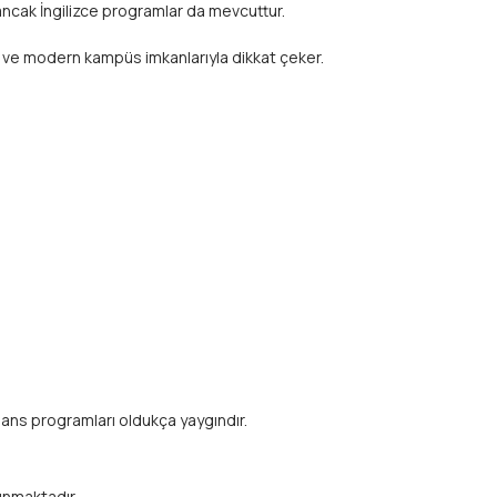
 ancak İngilizce programlar da mevcuttur.
ir ve modern kampüs imkanlarıyla dikkat çeker.
isans programları oldukça yaygındır.
unmaktadır.