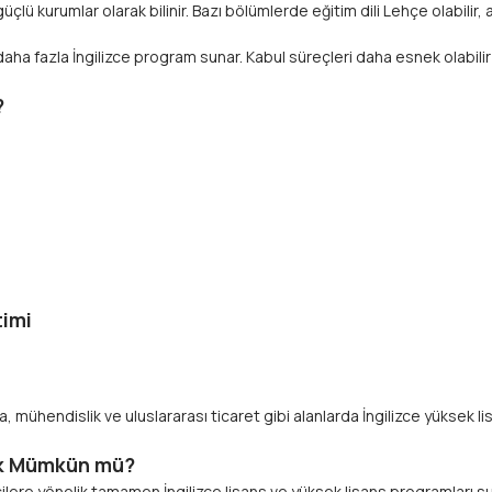
çlü kurumlar olarak bilinir. Bazı bölümlerde eğitim dili Lehçe olabilir,
 daha fazla İngilizce program sunar. Kabul süreçleri daha esnek olabil
?
timi
ka, mühendislik ve uluslararası ticaret gibi alanlarda İngilizce yüksek l
ak Mümkün mü?
cilere yönelik tamamen İngilizce lisans ve yüksek lisans programları s