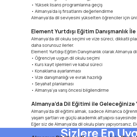
• Yüksek lisans programlarına geçiş
• Almanya’da iş fırsatlarını değerlendirme
Almanya’da dil seviyesini yükselten öğrenciler için üniv
Element Yurtdışı Eğitim Danışmanlık İl
Almanya’da dil okulu seçimi ve vize süreci, dikkatli p
daha sorunsuz ilerler.
Element Yurtdışı Eğitim Danışmanlık olarak Almanya d
• Öğrenciye uygun dil okulu seçimi
• Kurs kayıt işlemleri ve kabul süreci
• Konaklama ayarlanması
• Vize danışmanlığı ve evrak hazırlığı
• Seyahat planlaması
• Almanya’ya varış öncesi bilgilendirme
Hemen Arayın
Almanya’da Dil Eğitimi ile Geleceğinize Yatır
Almanya’da dil eğitimi almak, sadece Almanca öğrenmek 
Danışmanları
yaşam şartları ve güçlü akademik altyapısı sayesinde Al
Eğer siz de Almanya’da dil okulu planı yapıyorsanız, E
Sizlere En Uy