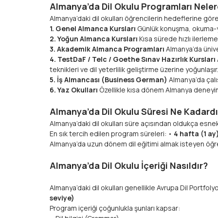
Almanya’da Dil Okulu Programları Neler
Almanya’daki dil okulları öğrencilerin hedeflerine gö
1. Genel Almanca Kursları
Günlük konuşma, okuma-yazm
2. Yoğun Almanca Kursları
Kısa sürede hızlı ilerleme
3. Akademik Almanca Programları
Almanya’da üniver
4. TestDaF / Telc / Goethe Sınav Hazırlık Kursları
teknikleri ve dil yeterlilik geliştirme üzerine yoğunlaşır
5. İş Almancası (Business German)
Almanya’da çalış
6. Yaz Okulları
Özellikle kısa dönem Almanya deneyim
Almanya’da Dil Okulu Süresi Ne Kadardı
Almanya’daki dil okulları süre açısından oldukça esnekt
En sık tercih edilen program süreleri: •
4 hafta (1 ay)
Almanya’da uzun dönem dil eğitimi almak isteyen öğren
Almanya’da Dil Okulu İçeriği Nasıldır?
Almanya’daki dil okulları genellikle Avrupa Dil Portfoly
seviye)
Program içeriği çoğunlukla şunları kapsar: