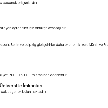
a seçenekleri şunlardır:
steyen öğrenciler için oldukça avantajlıdır.
erir. Berlin ve Leipzig gibi şehirler daha ekonomik iken, Münih ve Fran
iyeti 700 – 1.300 Euro arasında değişebilir.
Üniversite İmkanları
 birçok seçenek bulunmaktadır: