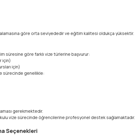
talamasına göre orta seviyededir ve eğitim kalitesi oldukça yüksektir.
m süresine göre farklı vize türlerine başvurur:
 için)
sları için)
e sürecinde genellikle:
rlaması gerekmektedir.
 okulu vize sürecinde öğrencilerine profesyonel destek sağlamaktadır.
ma Seçenekleri