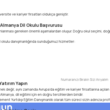
ersite ve kariyer fırsatları oldukça geniştir.
e Almanya Dil Okulu Başvurusu
lanlanması gereken önemli aşamalardan oluşur. Doğru okul seçimi, doğru
il okulu danışmanlığında sunduğumuz hizmetler:
! Uzman
ım Yapın​​​​​​​
değil; aynı zamanda Avrupa’da eğitim ve kariyer fırsatlarına açılan öne
mızdan
manya, dil eğitimi için en doğru tercihlerden biridir.
lement Yurtdışı Eğitim Danışmanlık olarak tüm süreci sizin adınıza pr
gun