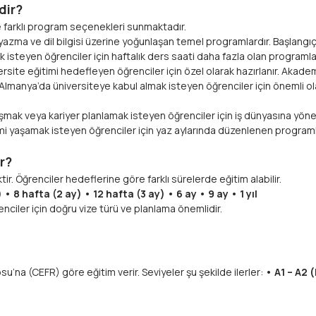
dir?
re farklı program seçenekleri sunmaktadır.
a ve dil bilgisi üzerine yoğunlaşan temel programlardır. Başlangıç se
k isteyen öğrenciler için haftalık ders saati daha fazla olan programlard
site eğitimi hedefleyen öğrenciler için özel olarak hazırlanır. Akadem
Almanya’da üniversiteye kabul almak isteyen öğrenciler için önemli olan 
.
mak veya kariyer planlamak isteyen öğrenciler için iş dünyasına yönel
i yaşamak isteyen öğrenciler için yaz aylarında düzenlenen programl
r?
ir. Öğrenciler hedeflerine göre farklı sürelerde eğitim alabilir.
 • 8 hafta (2 ay) • 12 hafta (3 ay) • 6 ay • 9 ay • 1 yıl
ciler için doğru vize türü ve planlama önemlidir.
osu’na (CEFR) göre eğitim verir. Seviyeler şu şekilde ilerler:
• A1 – A2 