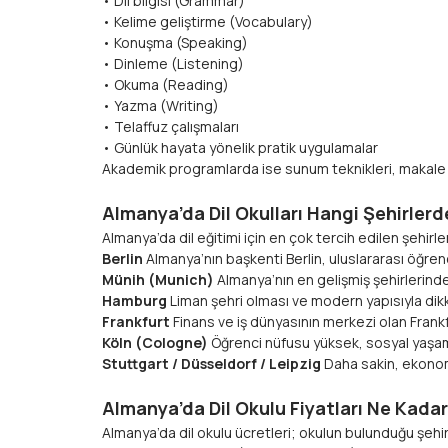
• Dil bilgisi (Grammar)
• Kelime geliştirme (Vocabulary)
• Konuşma (Speaking)
• Dinleme (Listening)
• Okuma (Reading)
• Yazma (Writing)
• Telaffuz çalışmaları
• Günlük hayata yönelik pratik uygulamalar
Akademik programlarda ise sunum teknikleri, makale ya
Almanya’da Dil Okulları Hangi Şehirlerd
Almanya’da dil eğitimi için en çok tercih edilen şehirler
Berlin
Almanya’nın başkenti Berlin, uluslararası öğrenc
Münih (Munich)
Almanya’nın en gelişmiş şehirlerinden 
Hamburg
Liman şehri olması ve modern yapısıyla di
Frankfurt
Finans ve iş dünyasının merkezi olan Frankfu
Köln (Cologne)
Öğrenci nüfusu yüksek, sosyal yaşamı c
Stuttgart / Düsseldorf / Leipzig
Daha sakin, ekonomi
Almanya’da Dil Okulu Fiyatları Ne Kada
Almanya’da dil okulu ücretleri; okulun bulunduğu şehir