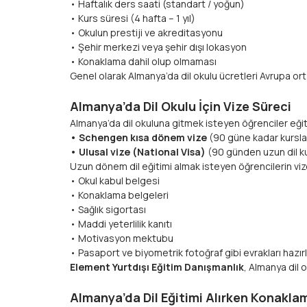
• Haftalık ders saati (standart / yoğun)
• Kurs süresi (4 hafta – 1 yıl)
• Okulun prestiji ve akreditasyonu
• Şehir merkezi veya şehir dışı lokasyon
• Konaklama dahil olup olmaması
Genel olarak Almanya’da dil okulu ücretleri Avrupa or
Almanya’da Dil Okulu İçin Vize Süreci
Almanya’da dil okuluna gitmek isteyen öğrenciler eğiti
• Schengen kısa dönem vize
(90 güne kadar kurslar
• Ulusal vize (National Visa)
(90 günden uzun dil kur
Uzun dönem dil eğitimi almak isteyen öğrencilerin viz
• Okul kabul belgesi
• Konaklama belgeleri
• Sağlık sigortası
• Maddi yeterlilik kanıtı
• Motivasyon mektubu
• Pasaport ve biyometrik fotoğraf gibi evrakları hazı
Element Yurtdışı Eğitim Danışmanlık
, Almanya dil
Almanya’da Dil Eğitimi Alırken Konakla