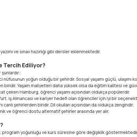
zımı ve sınav hazırlığı gibi dersler eklenmektedir.
e Tercih Ediliyor?
 şunlardır:
i nüfusunun yoğun olduğu bir şehirdir. Sosyal yaşamı güçlü, ulaşımı kol
biridir. Yaşam maliyetleri daha yüksek olsa da eğitim kalitesi ve güvenli
kkat çeken Hamburg, öğrenci yaşamı açısından oldukça popülerdir.
rt, iş Almancası ve kariyer hedefi olan öğrenciler için iyi bir seçenekti
anlı şehirlerden biridir. Dil okulları açısından da oldukça zengindir.
k ve öğrenci dostu alternatif şehirler arasında yer alır.
r?
, program yoğunluğu ve kurs süresine göre değişiklik göstermektedir. 