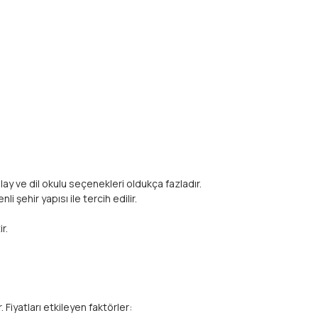
ay ve dil okulu seçenekleri oldukça fazladır.
 şehir yapısı ile tercih edilir.
r.
Fiyatları etkileyen faktörler: