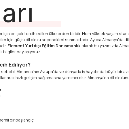
ları
r için en çok tercih edilen ülkelerden biridir. Hem yüksek yaşam standa
r için güçlü dil okulu seçenekleri sunmaktadır. Ayrıca Almanya’da dil
dır.
Element Yurtdışı Eğitim Danışmanlık
olarak bu yazımızda Almany
ı bilgiler paylaşıyoruz.
ih Ediliyor?
i sebebi, Almanca’nın Avrupa’da ve dünyada iş hayatında büyük bir avan
lanarak hızlı gelişim sağlamasına yardımcı olur. Almanya’da dil okulunu
r
ı
emli bir başlangıç