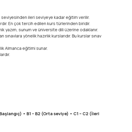
viyesinden ileri seviyeye kadar eğitim verilir.
ır. En çok tercih edilen kurs türlerinden biridir.
ik yazım, sunum ve üniversite dili üzerine odaklanır.
sınavlara yönelik hazırlık kurslarıdır. Bu kurslar sınav
ik Almanca eğitimi sunar.
ardır.
(Başlangıç) • B1 – B2 (Orta seviye) • C1 – C2 (İleri