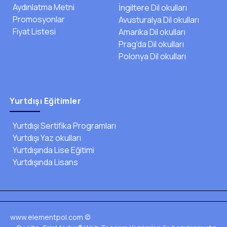
Aydınlatma Metni
İngiltere Dil okulları
Promosyonlar
Avusturalya Dil okulları
Fiyat Listesi
Amarika Dil okulları
Prag'da Dil okulları
Management
Polonya Dil okulları
İşletme / 2.YIL / Yüksek Lisans
Hemen Başvur
Yurtdışı Eğitimler
Yurtdışı Sertifika Programları
Yurtdışı Yaz okulları
Yurtdışında Lise Eğitimi
Yurtdışında Lisans
Psikoloji
Sosyoloji & Psikoloji / 3.YIL / Lisans
www.elementpol.com ©