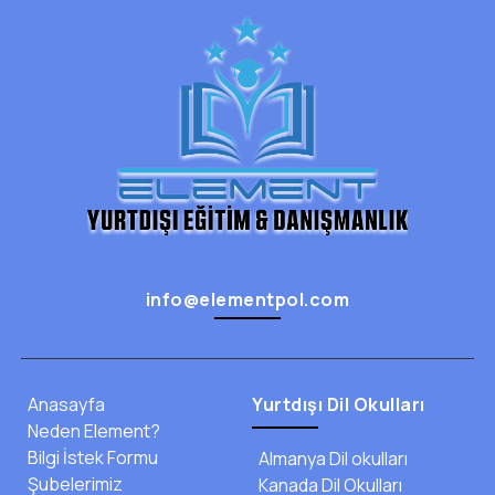
Hazırlık Eğitimi / 1.YIL / Hazırlık
Hemen Başvur
Management
info@elementpol.com
İşletme / 3.YIL / Lisans
Hemen Başvur
Anasayfa
Yurtdışı Dil Okulları
Neden Element?
Bilgi İstek Formu
Almanya Dil okulları
Şubelerimiz
Kanada Dil Okulları