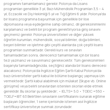
programını tamamlamanız gerekir. Polonya da Lisans
programları genellikle 3 yıl, Bazı Mühendislik Programları 3,5 – 4
yıl, Eczacılık ve Diş Hekimliği 5 yıl ve Tığ Eğitimi 6 yıldır. Polonya'da
bir lisans programına başvurmak için genellikle bir lise
diplomasına veya eşdeğerine sahip olmanız, dil gereksinimlerini
karşılamanız ve belirli bir program gerektiriyorsa giriş sınavını
geçmeniz gerekir. Polonya üniversiteleri ve diğer yüksek
öğretim kurumları, mühendislik, sosyal bilimler, doğa bilimleri,
beşeri bilimler ve işletme gibi çeşitli alanlarda çok çeşitli lisans
programları sunmaktadır. Gerekli kurs ve sınavları
tamamladıktan sonra, derecenizi tamamlamak için bir lisans
tezi yazmanız ve savunmanız gerekecektir. Tüm gereksinimleri
başarıyla tamamladığınızda, seçtiğiniz alanda bir lisans derecesi
alacaksınız. Polonya’da İngilizce Eğitim Şartlı Kabul Polonya’da
bazı üniversiteler şartlı kabul ile bölüme başlangıç yapmaya izin
vermektedir. Şartlı kabul alabilmek için mülakat (Skype vb. Online
görüşme) veya belirli sınavlardan istenilen skorları elde etmek
gereklidir. Bu skorlar şu şekildedir; • IELTS= 5.0 • TOEIC =550 •
TOELF=IBT 63 Belirtilen sınavların sertifikalarını sunarak eğitime
başlayan öğrenciler, 1 sene içerisinde istenen asıl İngilizce
sertifikayı üniversiteye sunmak zorundadır.