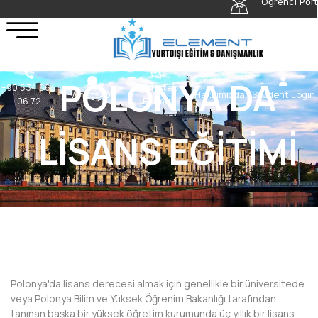
Öğrenci Port
POLONYA DA
+90 534 564
Bilgi İstek
WhatsApp
Hakkımızda
Student Login
06 72
Formu
LİSANS EĞİTİMİ
POLONYA DA LİSANS EĞİTİMİ
Polonya'da lisans derecesi almak için genellikle bir üniversitede
veya Polonya Bilim ve Yüksek Öğrenim Bakanlığı tarafından
tanınan başka bir yüksek öğretim kurumunda üç yıllık bir lisans